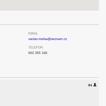
EMAIL
vaclav.melsa@seznam.cz
TELEFON
602 355 166
84