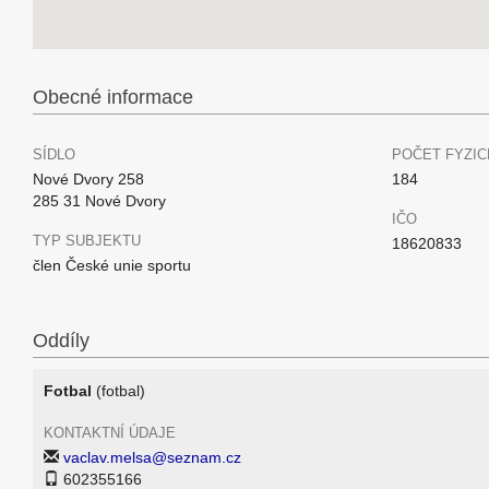
Obecné informace
SÍDLO
POČET FYZIC
Nové Dvory 258
184
285 31 Nové Dvory
IČO
TYP SUBJEKTU
18620833
člen České unie sportu
Oddíly
Fotbal
(fotbal)
KONTAKTNÍ ÚDAJE
vaclav.melsa@seznam.cz
602355166