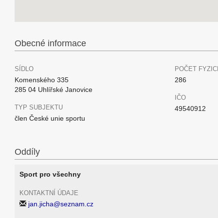
Obecné informace
SÍDLO
POČET FYZIC
Komenského 335
286
285 04 Uhlířské Janovice
IČO
TYP SUBJEKTU
49540912
člen České unie sportu
Oddíly
Sport pro všechny
KONTAKTNÍ ÚDAJE
jan.jicha@seznam.cz