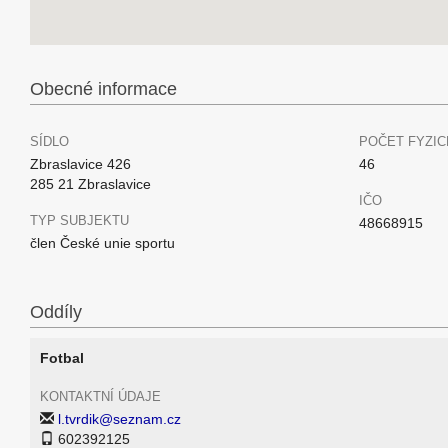
Obecné informace
SÍDLO
POČET FYZIC
Zbraslavice 426
46
285 21 Zbraslavice
IČO
TYP SUBJEKTU
48668915
člen České unie sportu
Oddíly
Fotbal
KONTAKTNÍ ÚDAJE
l.tvrdik@seznam.cz
602392125