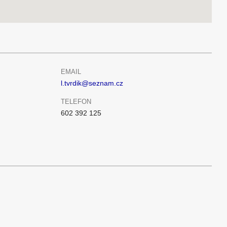
EMAIL
l.tvrdik@seznam.cz
TELEFON
602 392 125