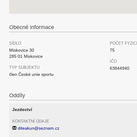
Obecné informace
SÍDLO
POČET FYZIC
Miskovice 30
75
285 01 Miskovice
IČO
TYP SUBJEKTU
63844940
člen České unie sportu
Oddíly
Jezdectví
KONTAKTNÍ ÚDAJE
diteakun@seznam.cz