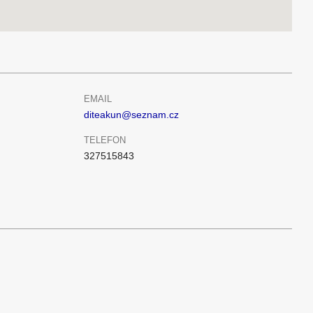
EMAIL
diteakun@seznam.cz
TELEFON
327515843