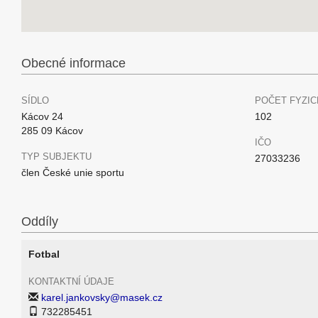
Obecné informace
SÍDLO
POČET FYZIC
Kácov 24
102
285 09 Kácov
IČO
TYP SUBJEKTU
27033236
člen České unie sportu
Oddíly
Fotbal
KONTAKTNÍ ÚDAJE
karel.jankovsky@masek.cz
732285451