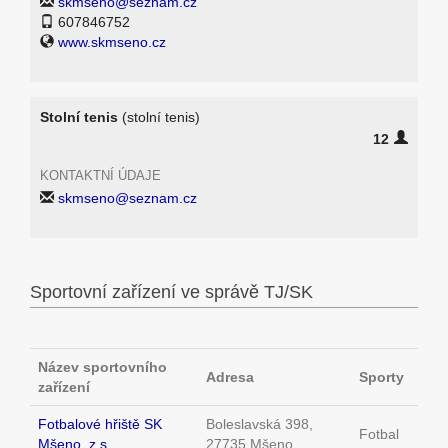
skmseno@seznam.cz
607846752
www.skmseno.cz
Stolní tenis
(stolní tenis)
12
KONTAKTNÍ ÚDAJE
skmseno@seznam.cz
Sportovní zařízení ve správě TJ/SK
Název sportovního
Adresa
Sporty
zařízení
Fotbalové hřiště SK
Boleslavská 398,
Fotbal
Mšeno, z.s.
27735 Mšeno