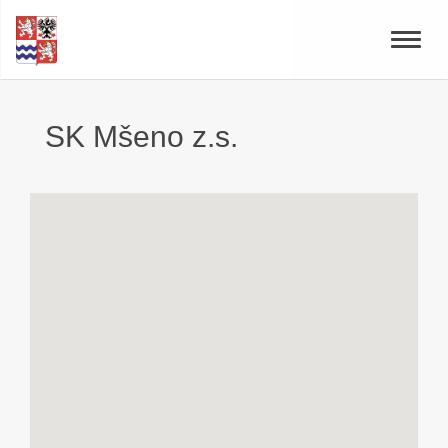
Toggle
naviga
SK Mšeno z.s.