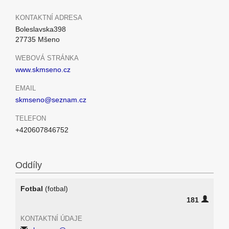
KONTAKTNÍ ADRESA
Boleslavska398
27735 Mšeno
WEBOVÁ STRÁNKA
www.skmseno.cz
EMAIL
skmseno@seznam.cz
TELEFON
+420607846752
Oddíly
Fotbal
(fotbal)
181
KONTAKTNÍ ÚDAJE