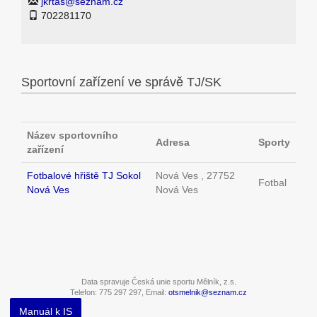
jkrtas@seznam.cz
702281170
Sportovní zařízení ve správě TJ/SK
Název sportovního
Adresa
Sporty
zařízení
Fotbalové hřiště TJ Sokol
Nová Ves , 27752
Fotbal
Nová Ves
Nová Ves
Data spravuje Česká unie sportu Mělník, z.s.
Telefon: 775 297 297, Email:
otsmelnik@seznam.cz
Manuál k IS