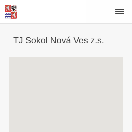
Toggle
naviga
TJ Sokol Nová Ves z.s.