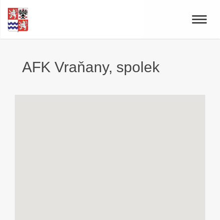
Toggle
naviga
AFK Vraňany, spolek