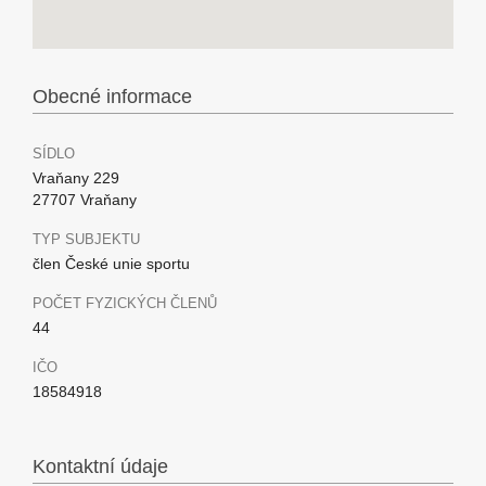
Obecné informace
SÍDLO
Vraňany 229
27707 Vraňany
TYP SUBJEKTU
člen České unie sportu
POČET FYZICKÝCH ČLENŮ
44
IČO
18584918
Kontaktní údaje