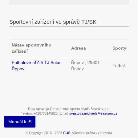
Sportovní zařízení ve správě TJ/SK
Název sportovního
Adresa
Sporty
zařízení
Fotbalové hřiště TJ Sokol
Řepov , 29301
Fotbal
Řepov
Řepov
Data spravuje Okresní unie sportu Mladá Boleslav, z.s.
Telefon: +420776145825, Email:
svastova.michaela@seznam.cz
Manuál k IS
© Copyright 2013 - 2026
ČUS
. Všechna práva vyhrazena.