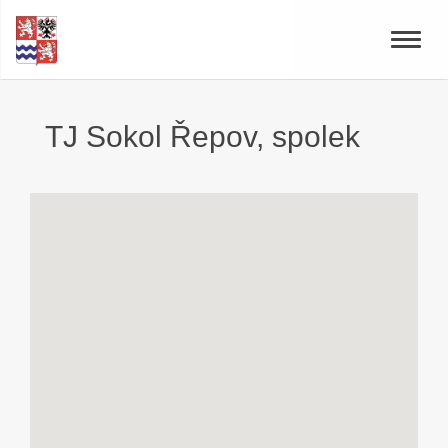
Toggle
naviga
TJ Sokol Řepov, spolek