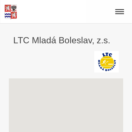
Toggle
naviga
LTC Mladá Boleslav, z.s.