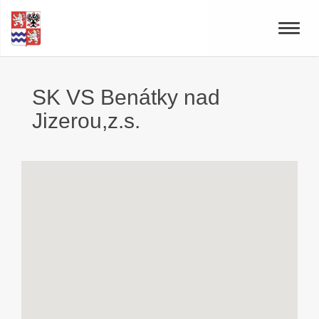
Toggle
naviga
SK VS Benátky nad
Jizerou,z.s.