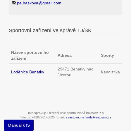
pe.baskova@gmail.com
Sportovní zařízení ve správě TJ/SK
Název sportovního
Adresa
Sporty
zařízení
29471 Benátky nad
Loděnice Benátky
Kanoistika
JIzerou
Data spravuje Okresní unie sportu Mladá Boleslav, z.s.
Telefon: +420776145825, Email:
svastova.michaela@seznam.cz
Manuál k IS