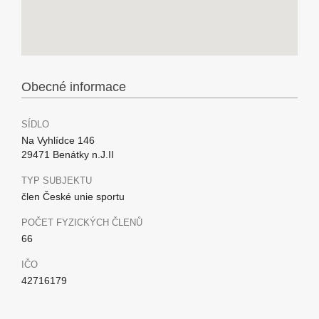
Obecné informace
SÍDLO
Na Vyhlídce 146
29471 Benátky n.J.II
TYP SUBJEKTU
člen České unie sportu
POČET FYZICKÝCH ČLENŮ
66
IČO
42716179