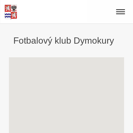
Toggle
naviga
Fotbalový klub Dymokury