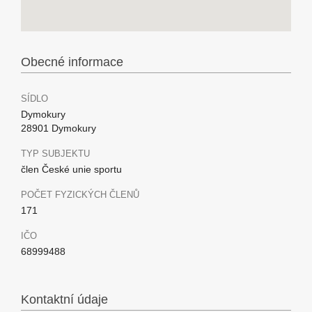
Obecné informace
SÍDLO
Dymokury
28901 Dymokury
TYP SUBJEKTU
člen České unie sportu
POČET FYZICKÝCH ČLENŮ
171
IČO
68999488
Kontaktní údaje