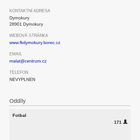
KONTAKTNÍ ADRESA
Dymokury
28901 Dymokury
WEBOVÁ STRÁNKA
www.fkdymokury.borec.cz
EMAIL
malat@centrum.cz
TELEFON
NEVYPLNEN
Oddíly
Fotbal
171