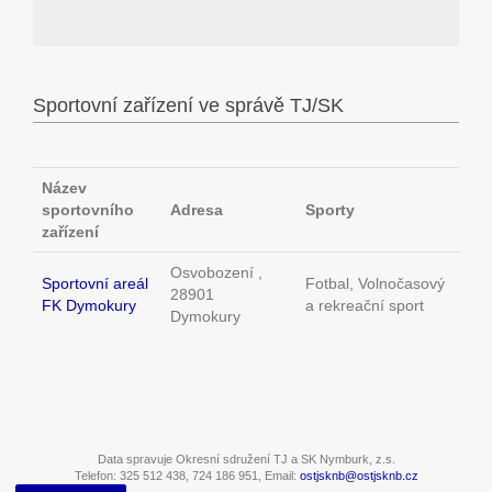
Sportovní zařízení ve správě TJ/SK
Název
sportovního
Adresa
Sporty
zařízení
Osvobození ,
Sportovní areál
Fotbal, Volnočasový
28901
FK Dymokury
a rekreační sport
Dymokury
Data spravuje Okresní sdružení TJ a SK Nymburk, z.s.
Telefon: 325 512 438, 724 186 951, Email:
ostjsknb@ostjsknb.cz