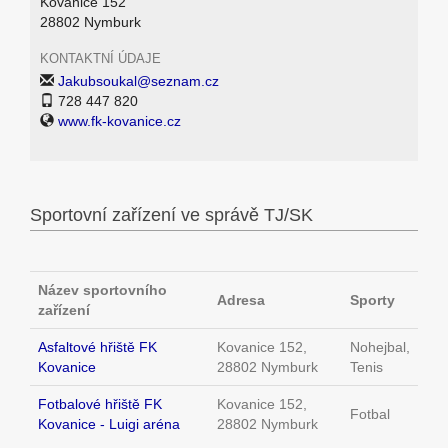
Kovanice 152
28802 Nymburk
KONTAKTNÍ ÚDAJE
Jakubsoukal@seznam.cz
728 447 820
www.fk-kovanice.cz
Sportovní zařízení ve správě TJ/SK
Název sportovního
Adresa
Sporty
zařízení
Asfaltové hřiště FK
Kovanice 152,
Nohejbal,
Kovanice
28802 Nymburk
Tenis
Fotbalové hřiště FK
Kovanice 152,
Fotbal
Kovanice - Luigi aréna
28802 Nymburk