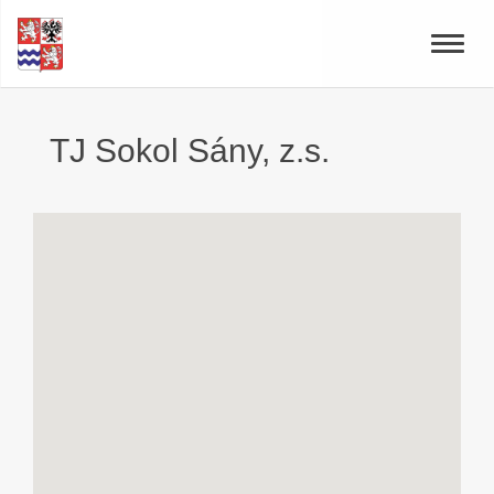
Toggle
naviga
TJ Sokol Sány, z.s.