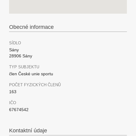
Obecné informace
SÍDLO
Sány
28906 Sány
TYP SUBJEKTU
člen České unie sportu
POČET FYZICKÝCH ČLENŮ
163
IČO
67674542
Kontaktní údaje