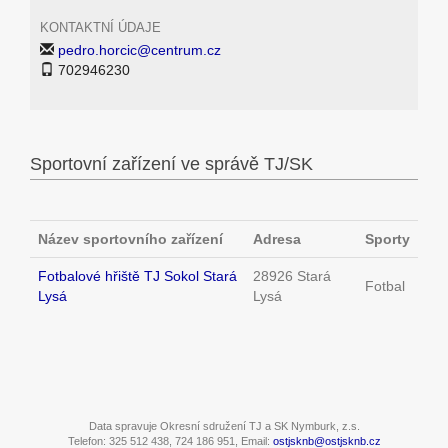
KONTAKTNÍ ÚDAJE
pedro.horcic@centrum.cz
702946230
Sportovní zařízení ve správě TJ/SK
Název sportovního zařízení
Adresa
Sporty
Fotbalové hřiště TJ Sokol Stará
28926 Stará
Fotbal
Lysá
Lysá
Data spravuje Okresní sdružení TJ a SK Nymburk, z.s.
Telefon: 325 512 438, 724 186 951, Email:
ostjsknb@ostjsknb.cz