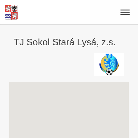
Toggle
naviga
TJ Sokol Stará Lysá, z.s.