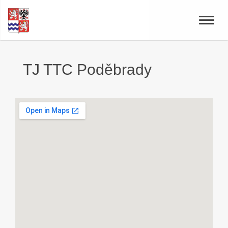
Toggle
naviga
TJ TTC Poděbrady