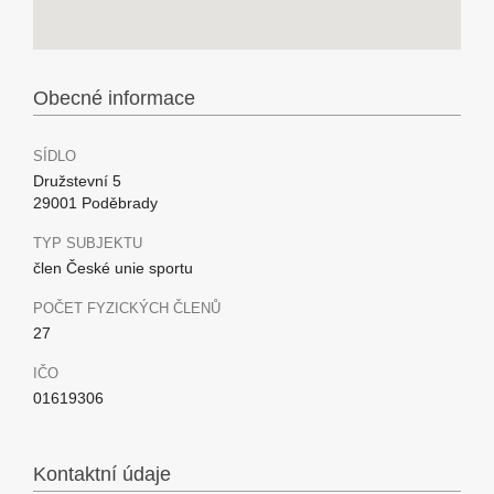
Obecné informace
SÍDLO
Družstevní 5
29001 Poděbrady
TYP SUBJEKTU
člen České unie sportu
POČET FYZICKÝCH ČLENŮ
27
IČO
01619306
Kontaktní údaje