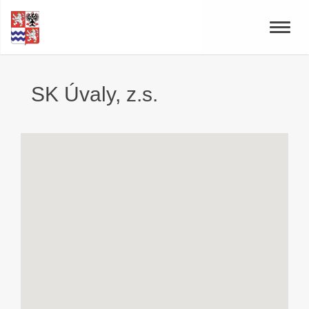
Toggle
naviga
SK Úvaly, z.s.