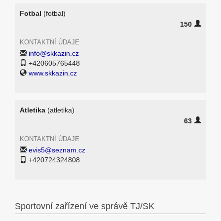
Fotbal
(fotbal)
150
KONTAKTNÍ ÚDAJE
info@skkazin.cz
+420605765448
www.skkazin.cz
Atletika
(atletika)
63
KONTAKTNÍ ÚDAJE
evis5@seznam.cz
+420724324808
Sportovní zařízení ve správě TJ/SK