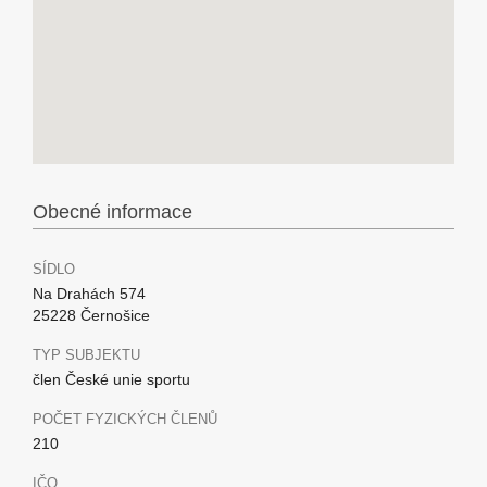
Obecné informace
SÍDLO
Na Drahách 574
25228 Černošice
TYP SUBJEKTU
člen České unie sportu
POČET FYZICKÝCH ČLENŮ
210
IČO