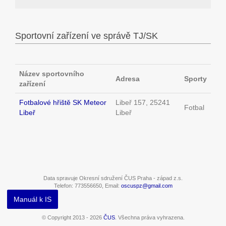
Sportovní zařízení ve správě TJ/SK
Název sportovního
Adresa
Sporty
zařízení
Fotbalové hřiště SK Meteor
Libeř 157, 25241
Fotbal
Libeř
Libeř
Data spravuje Okresní sdružení ČUS Praha - západ z.s.
Telefon: 773556650, Email:
oscuspz@gmail.com
Manuál k IS
© Copyright 2013 - 2026
ČUS
. Všechna práva vyhrazena.