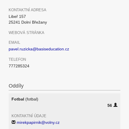
KONTAKTNÍ ADRESA
Libeř 157
25241 Dolní Břežany
WEBOVÁ STRÁNKA
EMAIL
pavel.ruzicka@basiseducation.cz
TELEFON
777285324
Oddíly
Fotbal
(fotbal)
56
KONTAKTNÍ ÚDAJE
mirekpapirnik@volny.cz