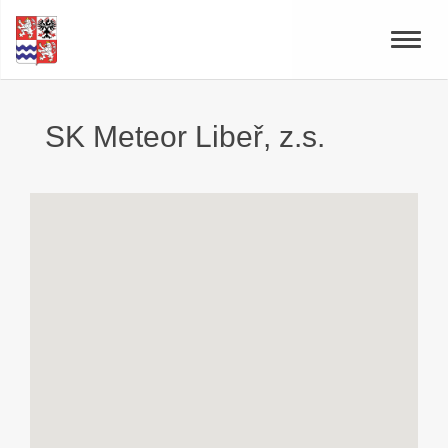
Toggle
naviga
SK Meteor Libeř, z.s.