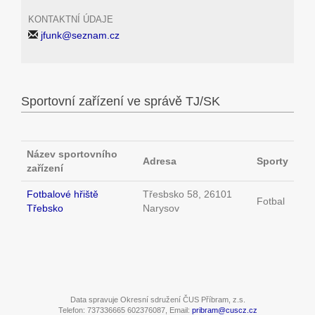
KONTAKTNÍ ÚDAJE
jfunk@seznam.cz
Sportovní zařízení ve správě TJ/SK
Název sportovního
Adresa
Sporty
zařízení
Fotbalové hřiště
Třesbsko 58, 26101
Fotbal
Třebsko
Narysov
Data spravuje Okresní sdružení ČUS Příbram, z.s.
Telefon: 737336665 602376087, Email:
pribram@cuscz.cz