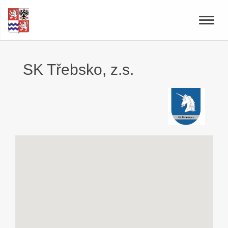
Toggle
naviga
SK Třebsko, z.s.