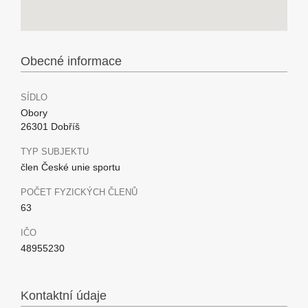
Obecné informace
SÍDLO
Obory
26301 Dobříš
TYP SUBJEKTU
člen České unie sportu
POČET FYZICKÝCH ČLENŮ
63
IČO
48955230
Kontaktní údaje