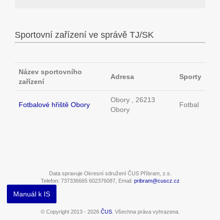
Sportovní zařízení ve správě TJ/SK
Název sportovního
Adresa
Sporty
zařízení
Obory , 26213
Fotbalové hřiště Obory
Fotbal
Obory
Data spravuje Okresní sdružení ČUS Příbram, z.s.
Telefon: 737336665 602376087, Email:
pribram@cuscz.cz
Manuál k IS
© Copyright 2013 - 2026
ČUS
. Všechna práva vyhrazena.