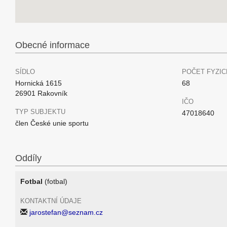
Obecné informace
SÍDLO
POČET FYZIC
Hornická 1615
68
26901 Rakovník
IČO
TYP SUBJEKTU
47018640
člen České unie sportu
Oddíly
Fotbal
(fotbal)
KONTAKTNÍ ÚDAJE
jarostefan@seznam.cz