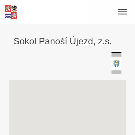
Toggle
naviga
Sokol Panoší Újezd, z.s.