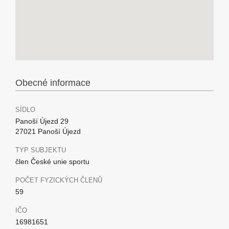
Obecné informace
SÍDLO
Panoší Újezd 29
27021 Panoší Újezd
TYP SUBJEKTU
člen České unie sportu
POČET FYZICKÝCH ČLENŮ
59
IČO
16981651