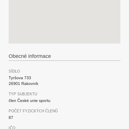
Obecné informace
SÍDLO
Tyršova 733
26901 Rakovník
TYP SUBJEKTU
člen České unie sportu
POČET FYZICKÝCH ČLENŮ
87
IČO