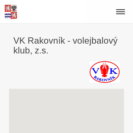
Toggle
naviga
VK Rakovník - volejbalový
klub, z.s.