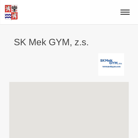
Toggle
naviga
SK Mek GYM, z.s.