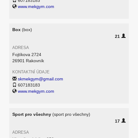
607183183
www.mekgym.com
Box
(box)
21
ADRESA
Fojtíkova 2724
26901 Rakovník
KONTAKTNÍ ÚDAJE
skmekgym@gmail.com
607183183
www.mekgym.com
Sport pro všechny
(sport pro všechny)
17
ADRESA