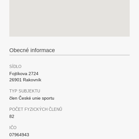
Obecné informace
SÍDLO
Fojtíkova 2724
26901 Rakovník
TYP SUBJEKTU
člen České unie sportu
POČET FYZICKÝCH ČLENŮ
82
IČO
07964943