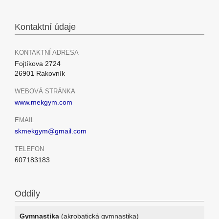
Kontaktní údaje
KONTAKTNÍ ADRESA
Fojtíkova 2724
26901 Rakovník
WEBOVÁ STRÁNKA
www.mekgym.com
EMAIL
skmekgym@gmail.com
TELEFON
607183183
Oddíly
Gymnastika
(akrobatická gymnastika)