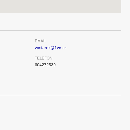
EMAIL
vostarek@1ve.cz
TELEFON
604272539