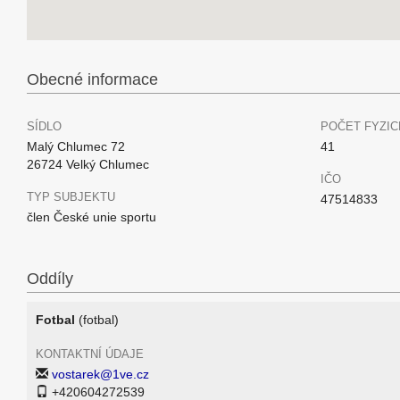
Obecné informace
SÍDLO
POČET FYZIC
Malý Chlumec 72
41
26724 Velký Chlumec
IČO
TYP SUBJEKTU
47514833
člen České unie sportu
Oddíly
Fotbal
(fotbal)
KONTAKTNÍ ÚDAJE
vostarek@1ve.cz
+420604272539