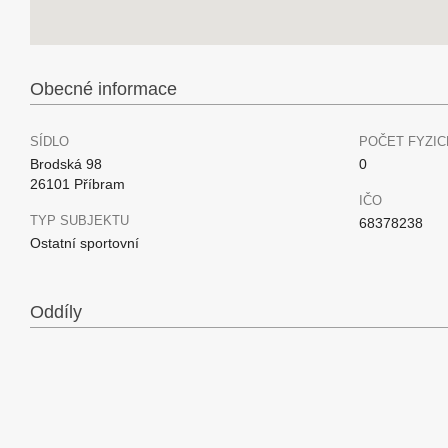
Obecné informace
SÍDLO
POČET FYZIC
Brodská 98
0
26101 Příbram
IČO
TYP SUBJEKTU
68378238
Ostatní sportovní
Oddíly