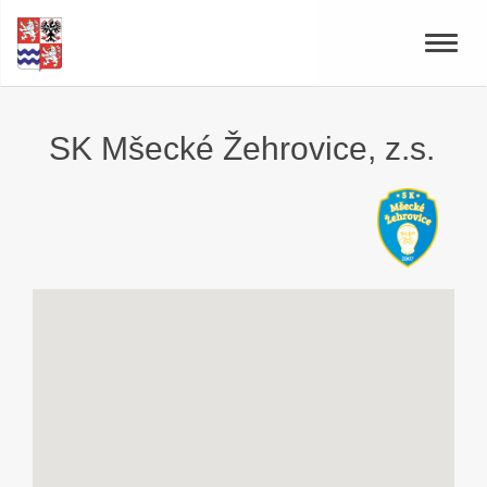
Toggle
naviga
SK Mšecké Žehrovice, z.s.