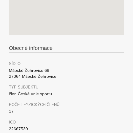
Obecné informace
SÍDLO
Mšecké Žehrovice 68
27064 Mšecké Žehrovice
TYP SUBJEKTU
člen České unie sportu
POČET FYZICKÝCH ČLENŮ
17
IČO
22667539