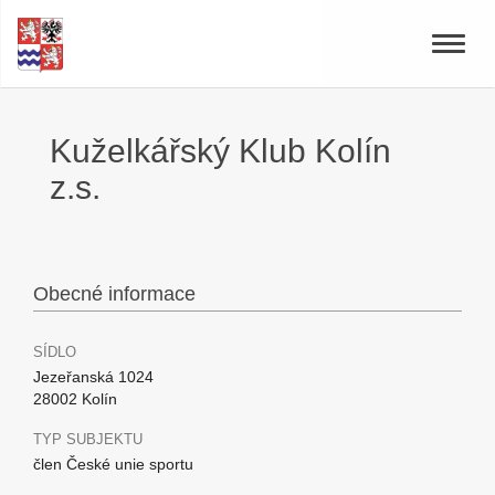
Toggle
naviga
Kuželkářský Klub Kolín
z.s.
Obecné informace
SÍDLO
Jezeřanská 1024
28002 Kolín
TYP SUBJEKTU
člen České unie sportu