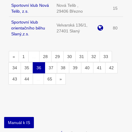
Sportovní klub Nová
Nová Telib ,
15
Telib, z.s.
29406 Březno
Sportovní klub
Velvarská 136/1,
orientačního běhu
80
27401 Slaný
Slaný,z.s.
«
1
...
28
29
30
31
32
33
34
35
36
37
38
39
40
41
42
43
44
...
65
»
Manuál k IS