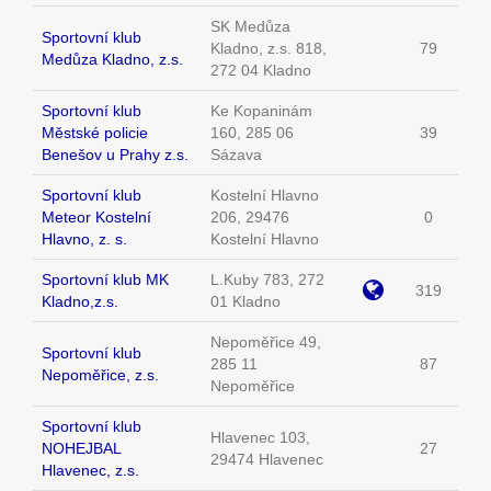
SK Medůza
Sportovní klub
Kladno, z.s. 818,
79
Medůza Kladno, z.s.
272 04 Kladno
Sportovní klub
Ke Kopaninám
Městské policie
160, 285 06
39
Benešov u Prahy z.s.
Sázava
Sportovní klub
Kostelní Hlavno
Meteor Kostelní
206, 29476
0
Hlavno, z. s.
Kostelní Hlavno
Sportovní klub MK
L.Kuby 783, 272
319
Kladno,z.s.
01 Kladno
Nepoměřice 49,
Sportovní klub
285 11
87
Nepoměřice, z.s.
Nepoměřice
Sportovní klub
Hlavenec 103,
NOHEJBAL
27
29474 Hlavenec
Hlavenec, z.s.