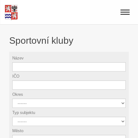
Toggle
naviga
Sportovní kluby
Název
IČO
Okres
Typ subjektu
Město