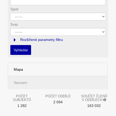
Sport
Svaz
Rozšířené parametry filtru
Vyhledat
Mapa
Seznam
POČET
POČET ODDÍLŮ
SOUČET ČLENŮ
SUBJEKTŮ
V ODDÍLECH
2 094
1 282
163 032