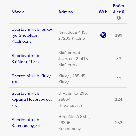
Počet
Název
Adresa
Web
členů
Sportovní klub Keiko-
Nerudova 445,
ryu Shotokan
199
27203 Kladno
Kladno,z.s.
Klášter nad
Sportovní klub
Jizerou , 29415
33
Klášter n/J z.s.
Klášter n.J.
Sportovní klub Kluky,
Kluky , 285 45
50
z.s.
Kluky
Sportovní klub
U Rybníka 295,
kopaná Hovorčovice,
25064
124
z.s.
Hovorčovice
Hradišťská 850 ,
Sportovní klub
29306
252
Kosmonosy,z.s.
Kosmonosy