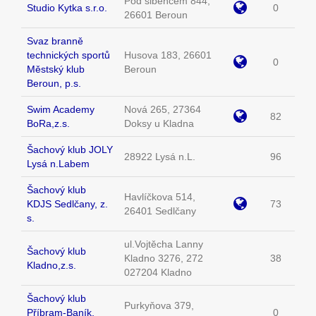
Pod šibencem 844,
Studio Kytka s.r.o.
0
26601 Beroun
Svaz branně
technických sportů
Husova 183, 26601
0
Městský klub
Beroun
Beroun, p.s.
Swim Academy
Nová 265, 27364
82
BoRa,z.s.
Doksy u Kladna
Šachový klub JOLY
28922 Lysá n.L.
96
Lysá n.Labem
Šachový klub
Havlíčkova 514,
KDJS Sedlčany, z.
73
26401 Sedlčany
s.
ul.Vojtěcha Lanny
Šachový klub
Kladno 3276, 272
38
Kladno,z.s.
027204 Kladno
Šachový klub
Purkyňova 379,
Příbram-Baník,
0