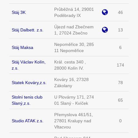
Průběžná 14, 29001
Stáj 3K
46
Poděbrady IX
Újezd nad Zbečnem
Stáj Dalbett. z.s.
13
1, 27024 Zbečno
Nepoměřice 30, 285
Stáj Maksa
6
11 Nepoměřice
Stáj Václav Kolín,
Král. cesta 340 ,
174
z.s.
28000 Kolín IV.
Kováry 16, 27328
Statek Kováry,z.s.
78
Zákolany
Stolní tenis club
U Plovárny 171, 274
65
Slaný,z.s.
01 Slaný - Kvíček
Přemyslova 461/51,
Studio ATAK z.s.
27801 Kralupy nad
0
Vltacvou