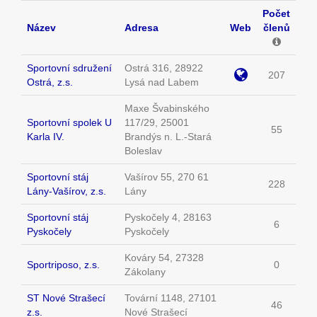
Počet
Název
Adresa
Web
členů
Sportovní sdružení
Ostrá 316, 28922
207
Ostrá, z.s.
Lysá nad Labem
Maxe Švabinského
Sportovní spolek U
117/29, 25001
55
Karla IV.
Brandýs n. L.-Stará
Boleslav
Sportovní stáj
Vašírov 55, 270 61
228
Lány-Vašírov, z.s.
Lány
Sportovní stáj
Pyskočely 4, 28163
6
Pyskočely
Pyskočely
Kováry 54, 27328
Sportriposo, z.s.
0
Zákolany
ST Nové Strašecí
Tovární 1148, 27101
46
z.s.
Nové Strašecí