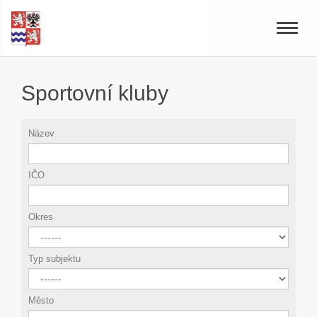
Toggle
naviga
Sportovní kluby
Název
IČO
Okres
Typ subjektu
Město