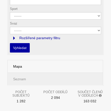
Sport
Svaz
Rozšířené parametry filtru
Vyhledat
Mapa
Seznam
POČET
POČET ODDÍLŮ
SOUČET ČLENŮ
SUBJEKTŮ
V ODDÍLECH
2 094
1 282
163 032