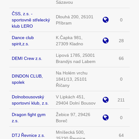
Sázavou
ČSS, z.s. -
Dlouhá 200, 26101
sportovně střelecký
0
Příbram
klub LERO
Dance club
K.Čapka 981,
28
spirit,z.s.
27309 Kladno
Lipová 1785, 25001
DEMI Crew z.s.
66
Brandýs nad Labem
Na Holém vrchu
DINDON CLUB,
1841/13, 25101
0
spolek
Říčany
Dolnobousovský
V Lipkách 451,
211
sportovní klub, z.s.
29404 Dolní Bousov
Dragon fight gym
Žebice 97, 29426
0
z.s.
Boreč
Mníšecká 500,
DTJ Řevnice z.s.
64
25230 Řevnice