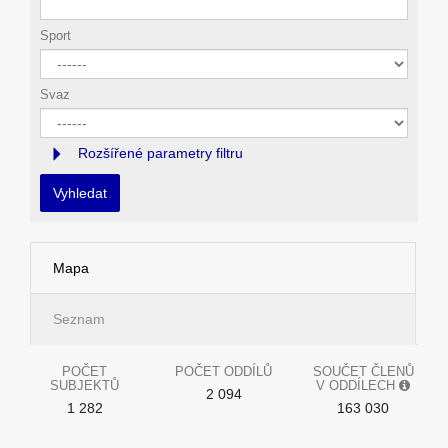
Sport
Svaz
Rozšířené parametry filtru
Vyhledat
Mapa
Seznam
POČET
POČET ODDÍLŮ
SOUČET ČLENŮ
SUBJEKTŮ
V ODDÍLECH
2 094
1 282
163 030