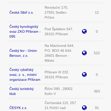
Revoluční 170,
Česká Sibiř z.s.
27591 Sedlec-
12
Prčice
Český kynologický
Pod Špitálem 547,
svaz ZKO Příbram -
0
26101 Příbram
095
Na Máchovně 644,
Český lev - Union
P.O. BOX 46 644,
522
Beroun, z.s.
26601 Beroun -
Město
Český rybářský
Příbram III 232,
svaz, z. s., místní
0
26101 Příbram
organizace Příbram
Český turistický
Říční 590 , 28002
363
klub
Kolín V
Čerčanská 115, 257
ČESYK z.s.
21 Poříčí nad
91