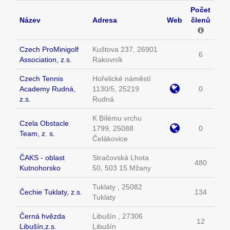
Počet
Název
Adresa
Web
členů
Czech ProMinigolf
Kuštova 237, 26901
6
Association, z.s.
Rakovník
Czech Tennis
Hořelické náměstí
Academy Rudná,
1130/5, 25219
0
z.s.
Rudná
K Bílému vrchu
Czela Obstacle
1799, 25088
0
Team, z. s.
Čelákovice
ČAKS - oblast
Stračovská Lhota
480
Kutnohorsko
50, 503 15 Mžany
Tuklaty , 25082
Čechie Tuklaty, z.s.
134
Tuklaty
Černá hvězda
Libušín , 27306
12
Libušín,z.s.
Libušín