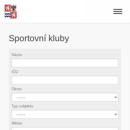
Toggle
naviga
Sportovní kluby
Název
IČO
Okres
Typ subjektu
Město