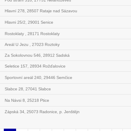
Pod strání 318, 27751 Nelahozeves
Hlavní 278, 28507 Rataje nad Sázavou
Hlavni 25/2, 29001 Senice
Rostoklaty , 28171 Rostoklaty
Areál U Jezu , 27023 Roztoky
Za Sokolovnou 546, 28912 Sadská
Seletice 157, 28934 Rožďalovice
Sportovní areál 240, 29446 Semčice
Slabce 28, 27041 Slabce
Na Návsi 8, 25218 Ptice
Zápská 34, 25073 Radonice, p. Jenštějn