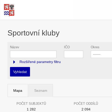
Sportovní kluby
Název
IČO
Okres
------
Rozšířené parametry filtru
Vyhledat
Mapa
Seznam
POČET SUBJEKTŮ
POČET ODDÍLŮ
1 282
2 094