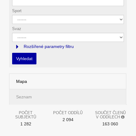
Sport
Svaz
Rozšířené parametry filtru
Vyhledat
Mapa
Seznam
POČET
POČET ODDÍLŮ
SOUČET ČLENŮ
SUBJEKTŮ
V ODDÍLECH
2 094
1 282
163 060