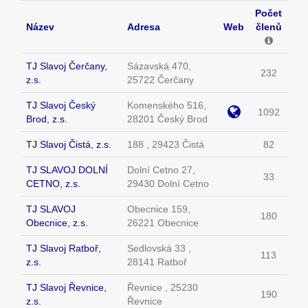
Počet
Název
Adresa
Web
členů
TJ Slavoj Čerčany,
Sázavská 470,
232
z.s.
25722 Čerčany
TJ Slavoj Český
Komenského 516,
1092
Brod, z.s.
28201 Český Brod
TJ Slavoj Čistá, z.s.
188 , 29423 Čistá
82
TJ SLAVOJ DOLNÍ
Dolní Cetno 27,
33
CETNO, z.s.
29430 Dolní Cetno
TJ SLAVOJ
Obecnice 159,
180
Obecnice, z.s.
26221 Obecnice
TJ Slavoj Ratboř,
Sedlovská 33 ,
113
z.s.
28141 Ratboř
TJ Slavoj Řevnice,
Řevnice , 25230
190
z.s.
Řevnice