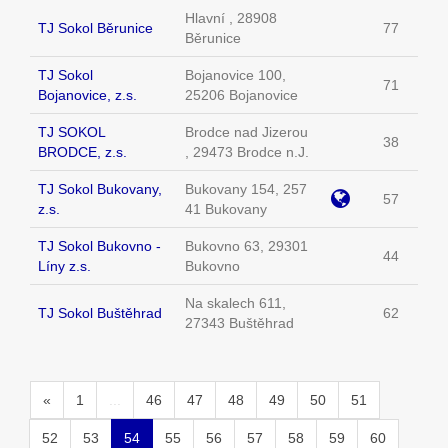
Hlavní , 28908
TJ Sokol Běrunice
77
Běrunice
TJ Sokol
Bojanovice 100,
71
Bojanovice, z.s.
25206 Bojanovice
TJ SOKOL
Brodce nad Jizerou
38
BRODCE, z.s.
, 29473 Brodce n.J.
TJ Sokol Bukovany,
Bukovany 154, 257
57
z.s.
41 Bukovany
TJ Sokol Bukovno -
Bukovno 63, 29301
44
Líny z.s.
Bukovno
Na skalech 611,
TJ Sokol Buštěhrad
62
27343 Buštěhrad
«
1
...
46
47
48
49
50
51
52
53
54
55
56
57
58
59
60