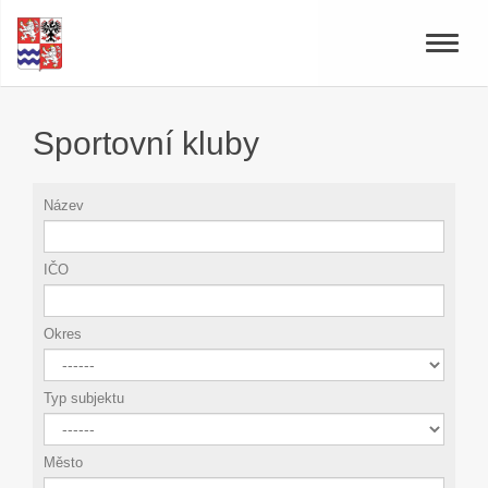
Toggle
naviga
Sportovní kluby
Název
IČO
Okres
Typ subjektu
Město