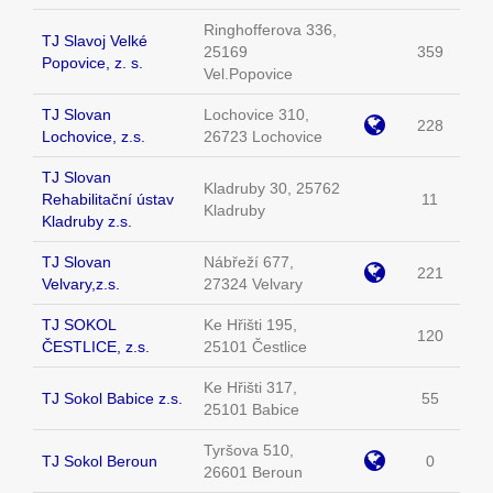
Ringhofferova 336,
TJ Slavoj Velké
25169
359
Popovice, z. s.
Vel.Popovice
TJ Slovan
Lochovice 310,
228
Lochovice, z.s.
26723 Lochovice
TJ Slovan
Kladruby 30, 25762
Rehabilitační ústav
11
Kladruby
Kladruby z.s.
TJ Slovan
Nábřeží 677,
221
Velvary,z.s.
27324 Velvary
TJ SOKOL
Ke Hřišti 195,
120
ČESTLICE, z.s.
25101 Čestlice
Ke Hřišti 317,
TJ Sokol Babice z.s.
55
25101 Babice
Tyršova 510,
TJ Sokol Beroun
0
26601 Beroun