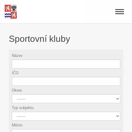
Toggle
naviga
Sportovní kluby
Název
IČO
Okres
Typ subjektu
Město