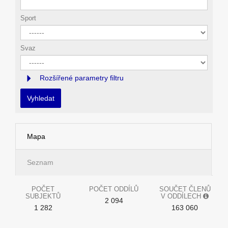
Sport
Svaz
Rozšířené parametry filtru
Vyhledat
Mapa
Seznam
POČET
POČET ODDÍLŮ
SOUČET ČLENŮ
SUBJEKTŮ
V ODDÍLECH
2 094
1 282
163 060