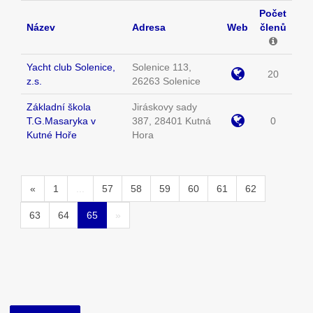
Počet
Název
Adresa
Web
členů
Yacht club Solenice,
Solenice 113,
20
z.s.
26263 Solenice
Základní škola
Jiráskovy sady
T.G.Masaryka v
387, 28401 Kutná
0
Kutné Hoře
Hora
«
1
...
57
58
59
60
61
62
63
64
65
»