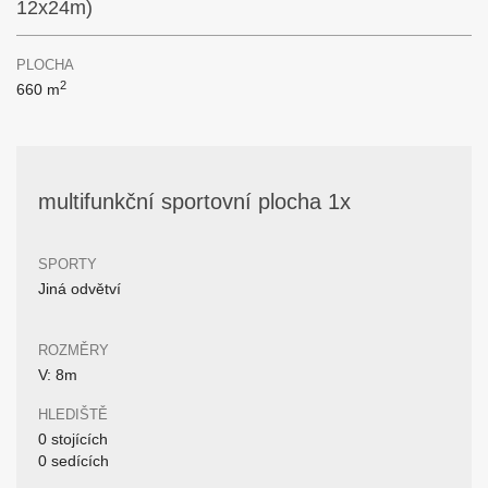
12x24m)
PLOCHA
2
660 m
multifunkční sportovní plocha 1x
SPORTY
Jiná odvětví
ROZMĚRY
V: 8m
HLEDIŠTĚ
0 stojících
0 sedících