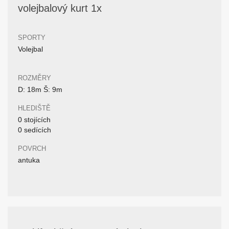
volejbalový kurt 1x
SPORTY
Volejbal
ROZMĚRY
D: 18m Š: 9m
HLEDIŠTĚ
0 stojících
0 sedících
POVRCH
antuka