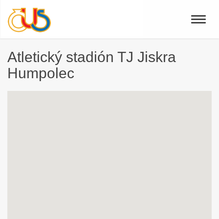
Toggle
naviga
Atletický stadión TJ Jiskra
Humpolec