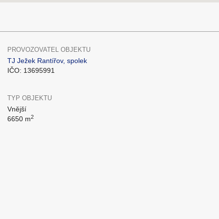
PROVOZOVATEL OBJEKTU
TJ Ježek Rantířov, spolek
IČO: 13695991
TYP OBJEKTU
Vnější
2
6650 m