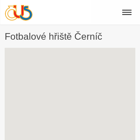
Toggle
naviga
Fotbalové hřiště Černíč