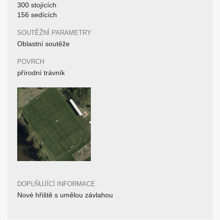
300 stojících
156 sedících
SOUTĚŽNÍ PARAMETRY
Oblastní soutěže
POVRCH
přírodní trávník
DOPLŇUJÍCÍ INFORMACE
Nové hřiště s umělou závlahou