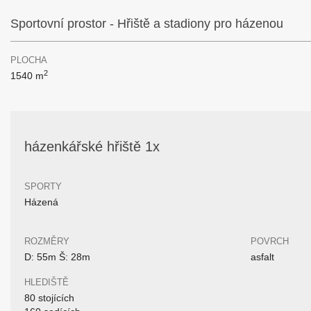
Sportovní prostor - Hřiště a stadiony pro házenou
PLOCHA
2
1540 m
házenkářské hřiště 1x
SPORTY
Házená
ROZMĚRY
POVRCH
D: 55m Š: 28m
asfalt
HLEDIŠTĚ
80 stojících