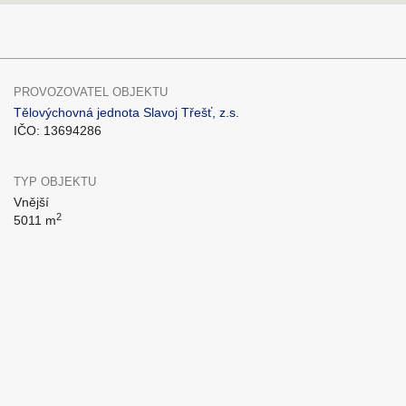
PROVOZOVATEL OBJEKTU
Tělovýchovná jednota Slavoj Třešť, z.s.
IČO: 13694286
TYP OBJEKTU
Vnější
2
5011 m