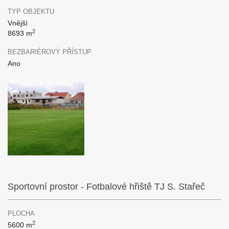
TYP OBJEKTU
Vnější
2
8693 m
BEZBARIÉROVÝ PŘÍSTUP
Ano
Sportovní prostor - Fotbalové hřiště TJ S. Stařeč
PLOCHA
2
5600 m