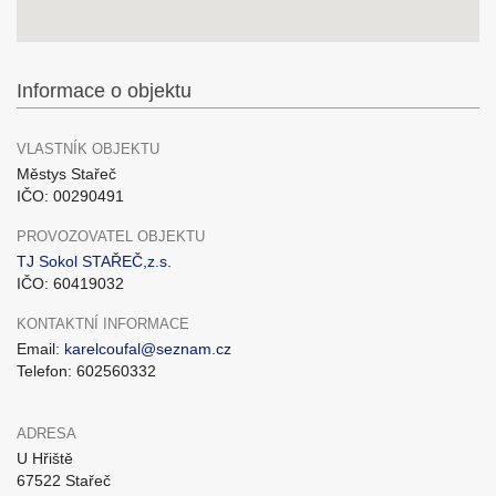
Informace o objektu
VLASTNÍK OBJEKTU
Městys Stařeč
IČO: 00290491
PROVOZOVATEL OBJEKTU
TJ Sokol STAŘEČ,z.s.
IČO: 60419032
KONTAKTNÍ INFORMACE
Email:
karelcoufal@seznam.cz
Telefon: 602560332
ADRESA
U Hřiště
67522 Stařeč