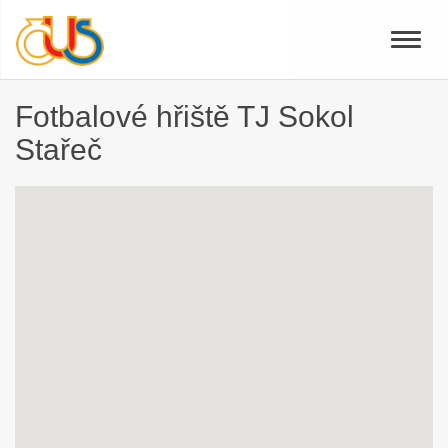
Toggle
naviga
Fotbalové hřiště TJ Sokol
Stařeč