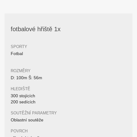
fotbalové hřiště 1x
SPORTY
Fotbal
ROZMĚRY
D: 100m Š: 56m
HLEDIŠTĚ
300 stojících
200 sedících
SOUTĚŽNÍ PARAMETRY
Oblastní soutěže
POVRCH