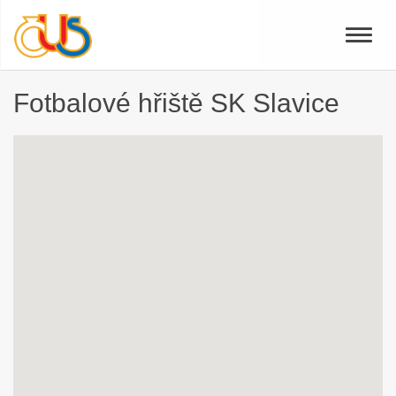
Toggle
naviga
Fotbalové hřiště SK Slavice