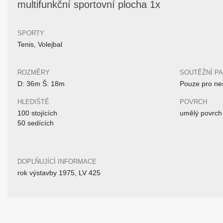
multifunkční sportovní plocha 1x
SPORTY
Tenis, Volejbal
ROZMĚRY
SOUTĚŽNÍ P
D: 36m Š: 18m
Pouze pro nes
HLEDIŠTĚ
POVRCH
100 stojících
umělý povrch
50 sedících
DOPLŇUJÍCÍ INFORMACE
rok výstavby 1975, LV 425