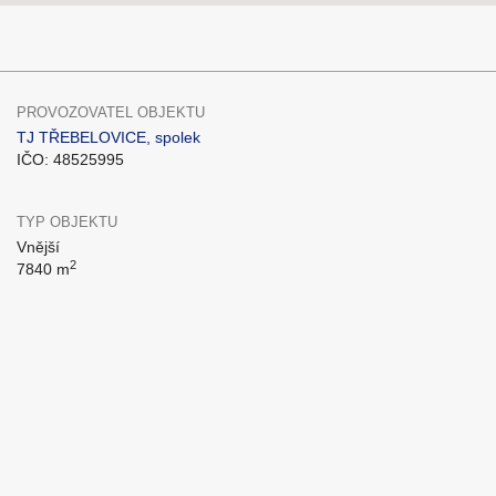
PROVOZOVATEL OBJEKTU
TJ TŘEBELOVICE, spolek
IČO: 48525995
TYP OBJEKTU
Vnější
2
7840 m