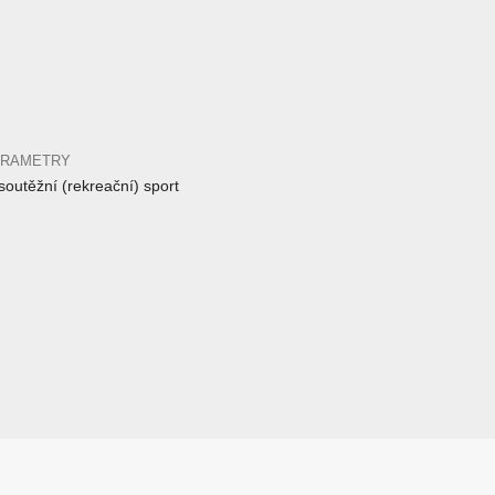
ARAMETRY
outěžní (rekreační) sport