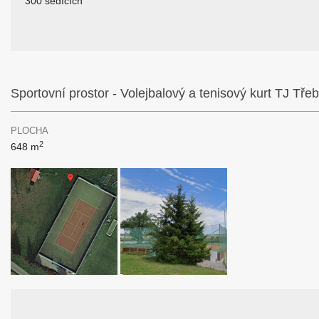
300 sedících
Sportovní prostor - Volejbalový a tenisový kurt TJ Tře
PLOCHA
2
648 m