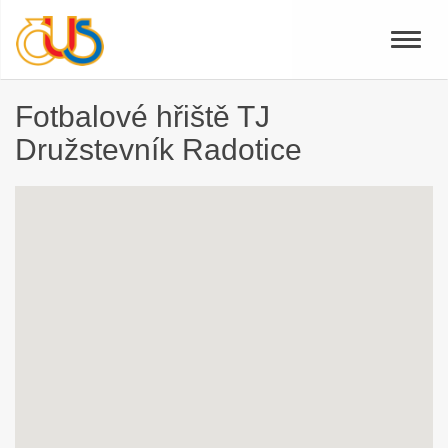
Toggle
naviga
Fotbalové hřiště TJ
Družstevník Radotice