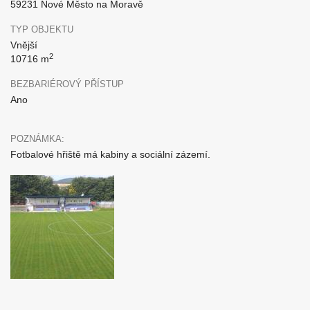
59231 Nové Město na Moravě
TYP OBJEKTU
Vnější
2
10716 m
BEZBARIÉROVÝ PŘÍSTUP
Ano
POZNÁMKA:
Fotbalové hřiště má kabiny a sociální zázemí.