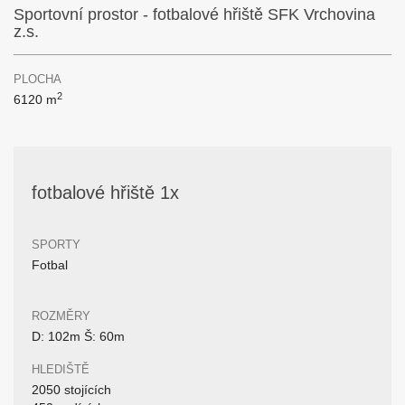
Sportovní prostor - fotbalové hřiště SFK Vrchovina
z.s.
PLOCHA
2
6120 m
fotbalové hřiště 1x
SPORTY
Fotbal
ROZMĚRY
D: 102m Š: 60m
HLEDIŠTĚ
2050 stojících