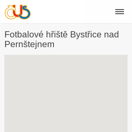
Toggle
naviga
Fotbalové hřiště Bystřice nad
Pernštejnem