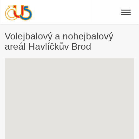
Toggle
naviga
Volejbalový a nohejbalový
areál Havlíčkův Brod