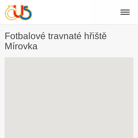
Toggle
naviga
Fotbalové travnaté hřiště
Mírovka