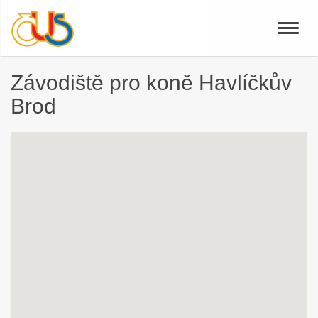
Toggle
naviga
Závodiště pro koně Havlíčkův
Brod